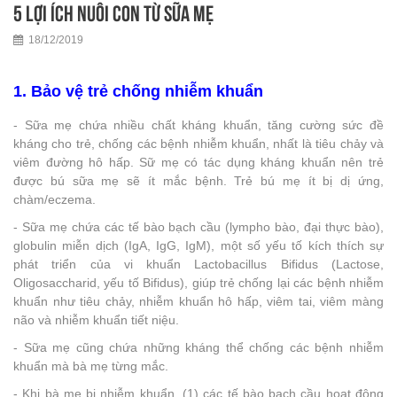
5 Lợi ích nuôi con từ sữa mẹ
18/12/2019
1. Bảo vệ trẻ chống nhiễm khuẩn
- Sữa mẹ chứa nhiều chất kháng khuẩn, tăng cường sức đề
kháng cho trẻ, chống các bệnh nhiễm khuẩn, nhất là tiêu chảy và
viêm đường hô hấp. Sữ mẹ có tác dụng kháng khuẩn nên trẻ
được bú sữa mẹ sẽ ít mắc bệnh. Trẻ bú mẹ ít bị dị ứng,
chàm/eczema.
- Sữa mẹ chứa các tế bào bạch cầu (lympho bào, đại thực bào),
globulin miễn dịch (IgA, IgG, IgM), một số yếu tố kích thích sự
phát triển của vi khuẩn Lactobacillus Bifidus (Lactose,
Oligosaccharid, yếu tố Bifidus), giúp trẻ chống lại các bệnh nhiễm
khuẩn như tiêu chảy, nhiễm khuẩn hô hấp, viêm tai, viêm màng
não và nhiễm khuẩn tiết niệu.
- Sữa mẹ cũng chứa những kháng thể chống các bệnh nhiễm
khuẩn mà bà mẹ từng mắc.
- Khi bà mẹ bị nhiễm khuẩn, (1) các tế bào bạch cầu hoạt động