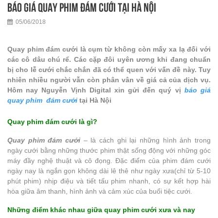
Báo giá quay phim đám cưới tại Hà Nội
05/06/2018
Quay phim đám cưới là cụm từ không còn mấy xa lạ đối với
các cô dâu chú rể. Các cặp đôi uyên ương khi đang chuẩn
bị cho lễ cưới chắc chắn đã có thể quen với vấn đề này. Tuy
nhiên nhiều người vẫn còn phân vân về giá cả của dịch vụ.
Hôm nay Nguyễn Vịnh Digital xin gửi đến quý vị
báo giá
quay phim đám cưới
tại Hà Nội
Quay phim đám cưới là gì?
Quay phim đám cưới
– là cách ghi lại những hình ảnh trong
ngày cưới bằng những thước phim thật sống động với những góc
máy đầy nghệ thuật và cô đọng. Đặc điểm của phim đám cưới
ngày nay là ngắn gọn không dài lê thê như ngày xưa(chỉ từ 5-10
phút phim) nhịp điệu và tiết tấu phim nhanh, có sự kết hợp hài
hòa giữa âm thanh, hình ảnh và cảm xúc của buổi tiệc cưới.
Những điểm khác nhau giữa quay phim cưới xưa và nay