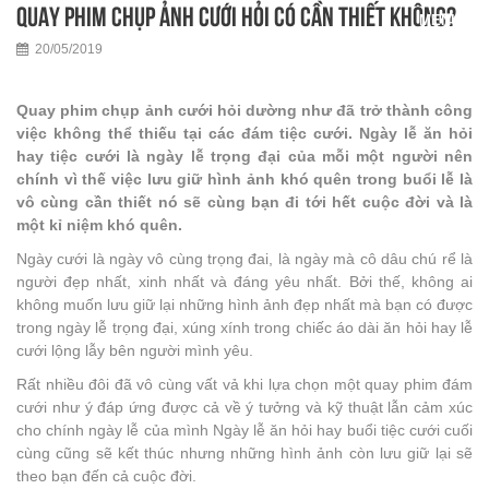
Quay phim chụp ảnh cưới hỏi có cần thiết không?
20/05/2019
Quay phim chụp ảnh cưới hỏi dường như đã trở thành công
việc không thể thiếu tại các đám tiệc cưới. Ngày lễ ăn hỏi
hay tiệc cưới là ngày lễ trọng đại của mỗi một người nên
chính vì thế việc lưu giữ hình ảnh khó quên trong buổi lễ là
vô cùng cần thiết nó sẽ cùng bạn đi tới hết cuộc đời và là
một kỉ niệm khó quên.
Ngày cưới là ngày vô cùng trọng đai, là ngày mà cô dâu chú rể là
người đẹp nhất, xinh nhất và đáng yêu nhất. Bởi thế, không ai
không muốn lưu giữ lại những hình ảnh đẹp nhất mà bạn có được
trong ngày lễ trọng đại, xúng xính trong chiếc áo dài ăn hỏi hay lễ
cưới lộng lẫy bên người mình yêu.
Rất nhiều đôi đã vô cùng vất vả khi lựa chọn một quay phim đám
cưới như ý đáp ứng được cả về ý tưởng và kỹ thuật lẫn cảm xúc
cho chính ngày lễ của mình Ngày lễ ăn hỏi hay buổi tiệc cưới cuối
cùng cũng sẽ kết thúc nhưng những hình ảnh còn lưu giữ lại sẽ
theo bạn đến cả cuộc đời.