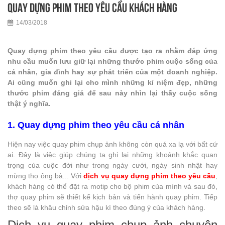
Quay dựng phim theo yêu cầu khách hàng
14/03/2018
Quay dựng phim theo yêu cầu được tạo ra nhằm đáp ứng
nhu cầu muốn lưu giữ lại những thước phim cuộc sống của
cá nhân, gia đình hay sự phát triển của một doanh nghiệp.
Ai cũng muốn ghi lại cho mình những kỉ niệm đẹp, những
thước phim đáng giá để sau này nhìn lại thấy cuộc sống
thật ý nghĩa.
1. Quay dựng phim theo yêu cầu cá nhân
Hiện nay việc quay phim chụp ảnh không còn quá xa lạ với bất cứ
ai. Đây là việc giúp chúng ta ghi lại những khoảnh khắc quan
trọng của cuộc đời như trong ngày cưới, ngày sinh nhật hay
mừng thọ ông bà... Với
dịch vụ quay dựng phim theo yêu cầu
,
khách hàng có thể đặt ra motip cho bộ phim của mình và sau đó,
thợ quay phim sẽ thiết kế kịch bản và tiến hành quay phim. Tiếp
theo sẽ là khâu chỉnh sửa hậu kì theo đúng ý của khách hàng.
Dịch vụ quay phim chụp ảnh chuyên