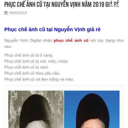
Phục chế ảnh cũ tại Nguyễn Vịnh năm 2019 giá rẻ
26/02/2019
Phục chế ảnh cũ tại Nguyễn Vịnh giá rẻ
Nguyễn Vịnh Digital nhận
phục chế ảnh cũ
với các dạng như
sau:
Phục chế ảnh cũ bị ố vàng.
Phục chế ảnh cũ bị mờ, mốc, nhòe.
Phục chế ảnh cũ bị rách.
Phục chế ảnh cũ theo yêu cầu.
Phục chế ảnh cũ cả đen trắng và màu.