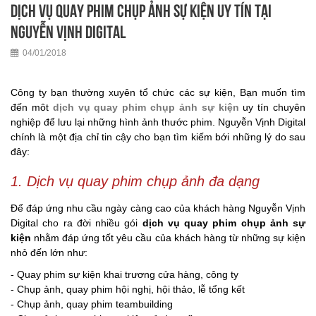
Dịch vụ Quay phim chụp ảnh sự kiện Uy tín tại
Nguyễn Vịnh Digital
04/01/2018
Công ty bạn thường xuyên tổ chức các sự kiện, Bạn muốn tìm
đến môt
dịch vụ quay phim chụp ảnh sự kiện
uy tín chuyên
nghiệp để lưu lại những hình ảnh thước phim. Nguyễn Vịnh Digital
chính là một địa chỉ tin cậy cho bạn tìm kiếm bới những lý do sau
đây:
1. Dịch vụ quay phim chụp ảnh đa dạng
Để đáp ứng nhu cầu ngày càng cao của khách hàng Nguyễn Vịnh
Digital cho ra đời nhiều gói
dịch vụ quay phim chụp ảnh sự
kiện
nhằm đáp ứng tốt yêu cầu của khách hàng từ những sự kiện
nhỏ đến lớn như:
- Quay phim sự kiện khai trương cửa hàng, công ty
- Chụp ảnh, quay phim hội nghị, hội thảo, lễ tổng kết
- Chụp ảnh, quay phim teambuilding