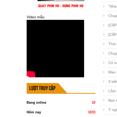
"Nhà 
Chụp
Video mẫu
[CẬP
[CẬP
Thời
Chụp
Có n
Mẹo 
9 kiể
Lượt truy cập
LÀm s
Bạn 
Đang online
10
Ý ng
Hôm nay
1033