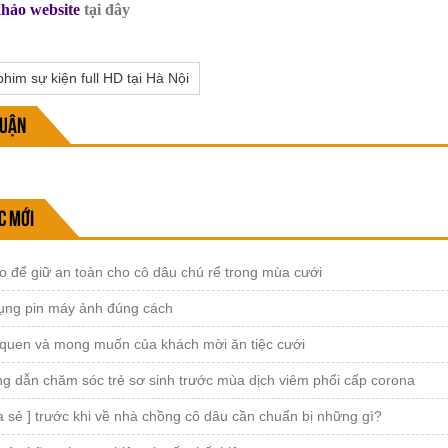
hảo website
tại đây
him sự kiện full HD tại Hà Nội
luận
c mới
 để giữ an toàn cho cô dâu chú rể trong mùa cưới
ụng pin máy ảnh đúng cách
 quen và mong muốn của khách mời ăn tiệc cưới
g dẫn chăm sóc trẻ sơ sinh trước mùa dịch viêm phổi cấp corona
a sẻ ] trước khi về nhà chồng cô dâu cần chuẩn bị những gì?