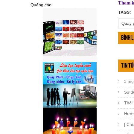
Tham k
Quảng cáo
TAGS:
Quay p
Bình 
Tin tứ
3 mẹo
Sử d
Thói
Hướn
[ Chi