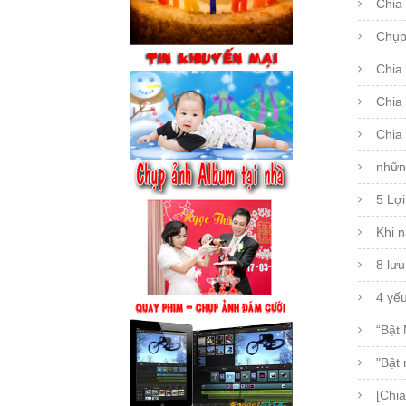
Chia 
Chụp
Chia 
Chia
Chia
nhữn
5 Lợi
Khi n
8 lưu
4 yế
“Bật 
"Bật
[Chia