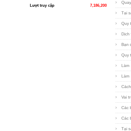
Quay
Lượt truy cập
7,186,200
Tại s
Quy 
Dịch 
Bạn đ
Quy 
Làm 
Làm 
Cách 
Vai t
Các b
Các b
Tại 