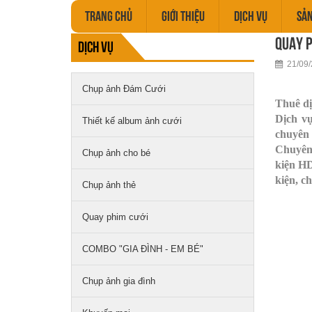
TRANG CHỦ
GIỚI THIỆU
DỊCH VỤ
SẢ
Quay p
Dịch vụ
21/09/
Chụp ảnh Đám Cưới
Thuê dị
Dịch vụ
Thiết kế album ảnh cưới
chuyên 
Chuyên 
Chụp ảnh cho bé
kiện HD
kiện, ch
Chụp ảnh thẻ
Quay phim cưới
COMBO "GIA ĐÌNH - EM BÉ"
Chụp ảnh gia đình