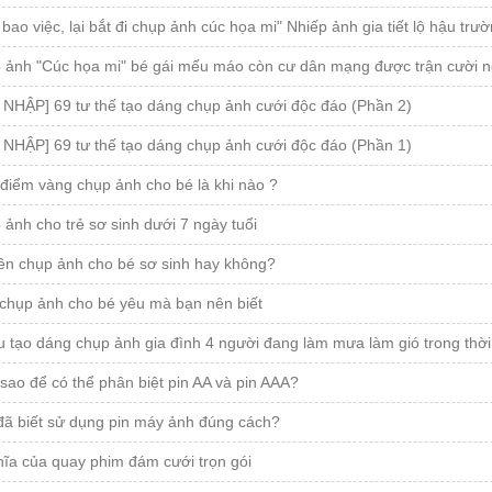
bao việc, lại bắt đi chụp ảnh cúc họa mi" Nhiếp ảnh gia tiết lộ hậu tr
 ảnh "Cúc họa mi" bé gái mếu máo còn cư dân mạng được trận cười n
 NHẬP] 69 tư thế tạo dáng chụp ảnh cưới độc đáo (Phần 2)
 NHẬP] 69 tư thế tạo dáng chụp ảnh cưới độc đáo (Phần 1)
 điểm vàng chụp ảnh cho bé là khi nào ?
 ảnh cho trẻ sơ sinh dưới 7 ngày tuổi
ên chụp ảnh cho bé sơ sinh hay không?
chụp ảnh cho bé yêu mà bạn nên biết
u tạo dáng chụp ảnh gia đình 4 người đang làm mưa làm gió trong thời
ao để có thể phân biệt pin AA và pin AAA?
đã biết sử dụng pin máy ảnh đúng cách?
hĩa của quay phim đám cưới trọn gói