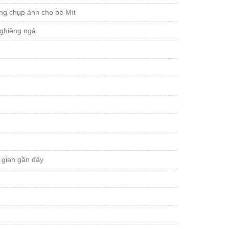
ường chụp ảnh cho bé Mít
ghiêng ngả
 gian gần đây