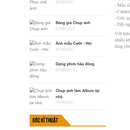
07/08/2017
- Màu s
- Camera
- Góc qu
Bảng giá Chụp ảnh
- Đội n
07/08/2017
Với hơn 
nhiều kh
Ảnh mẫu Cưới - Hỏi
lòng cũ
07/08/2017
Dựng phim hầu đồng
07/08/2017
Chụp ảnh làm Album tại
nhà
07/08/2017
Góc kĩ thuật