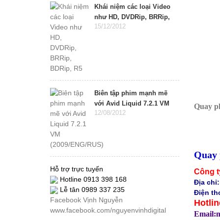
Khái niệm các loại Video
như HD, DVDRip, BRRip,
15/12/2012
BDRip, R5
Biên tập phim mạnh mẽ
với Avid Liquid 7.2.1 VM
Quay ph
12/08/2012
(2009/ENG/RUS)
Quay 
Hỗ trợ trực tuyến
Công t
Hotline 0913 398 168
Địa chỉ
Lễ tân 0989 337 235
Điện th
Facebook Vịnh Nguyễn
Hotlin
www.facebook.com/nguyenvinhdigital
Email: