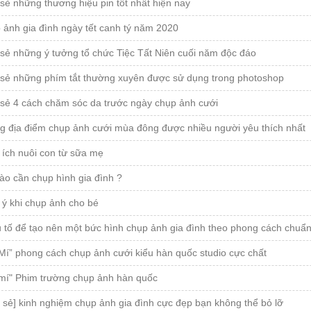
sẻ những thương hiệu pin tốt nhất hiện nay
 ảnh gia đình ngày tết canh tý năm 2020
sẻ những ý tưởng tổ chức Tiệc Tất Niên cuối năm độc đáo
 sẻ những phím tắt thường xuyên được sử dụng trong photoshop
 sẻ 4 cách chăm sóc da trước ngày chụp ảnh cưới
g địa điểm chụp ảnh cưới mùa đông được nhiều người yêu thích nhất
 ích nuôi con từ sữa mẹ
ào cần chụp hình gia đình ?
 ý khi chụp ảnh cho bé
u tố để tạo nên một bức hình chụp ảnh gia đình theo phong cách chu
Mí” phong cách chụp ảnh cưới kiểu hàn quốc studio cực chất
 mí" Phim trường chụp ảnh hàn quốc
 sẻ] kinh nghiệm chụp ảnh gia đình cực đẹp bạn không thể bỏ lỡ