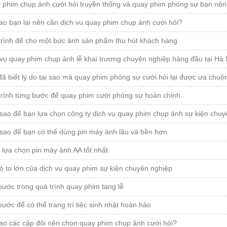
 phim chụp ảnh cưới hỏi truyền thống và quay phim phóng sự bạn nên
ao bạn lại nên cần dịch vu quay phim chụp ảnh cưới hỏi?
trình để cho một bức ảnh sản phẩm thu hút khách hàng
vụ quay phim chụp ảnh lễ khai trương chuyên nghiệp hàng đầu tại Hà 
ã biết lý do tại sao mà quay phim phóng sự cưới hỏi lại được ưa chuộ
trình từng bước để quay phim cưới phóng sự hoàn chỉnh
sao để bạn lựa chọn công ty dịch vụ quay phim chụp ảnh sự kiện chuy
sao để bạn có thể dùng pin máy ảnh lâu và bền hơn
lựa chọn pin máy ảnh AA tốt nhất
rò to lớn của dịch vụ quay phim sự kiện chuyên nghiệp
ước trong quá trình quay phim tang lễ
ước để có thể trang trí tiệc sinh nhật hoàn hảo
sao các cặp đôi nên chọn quay phim chụp ảnh cưới hỏi?