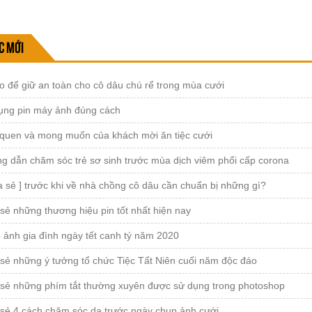
c mới
 để giữ an toàn cho cô dâu chú rể trong mùa cưới
ụng pin máy ảnh đúng cách
 quen và mong muốn của khách mời ăn tiệc cưới
g dẫn chăm sóc trẻ sơ sinh trước mùa dịch viêm phổi cấp corona
a sẻ ] trước khi về nhà chồng cô dâu cần chuẩn bị những gì?
sẻ những thương hiệu pin tốt nhất hiện nay
 ảnh gia đình ngày tết canh tý năm 2020
sẻ những ý tưởng tổ chức Tiệc Tất Niên cuối năm độc đáo
 sẻ những phím tắt thường xuyên được sử dụng trong photoshop
 sẻ 4 cách chăm sóc da trước ngày chụp ảnh cưới