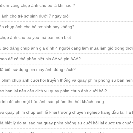
 điểm vàng chụp ảnh cho bé là khi nào ?
 ảnh cho trẻ sơ sinh dưới 7 ngày tuổi
ên chụp ảnh cho bé sơ sinh hay không?
chụp ảnh cho bé yêu mà bạn nên biết
u tạo dáng chụp ảnh gia đình 4 người đang làm mưa làm gió trong thời
ao để có thể phân biệt pin AA và pin AAA?
đã biết sử dụng pin máy ảnh đúng cách?
 phim chụp ảnh cưới hỏi truyền thống và quay phim phóng sự bạn nên
ao bạn lại nên cần dịch vu quay phim chụp ảnh cưới hỏi?
trình để cho một bức ảnh sản phẩm thu hút khách hàng
vụ quay phim chụp ảnh lễ khai trương chuyên nghiệp hàng đầu tại Hà 
ã biết lý do tại sao mà quay phim phóng sự cưới hỏi lại được ưa chuộ