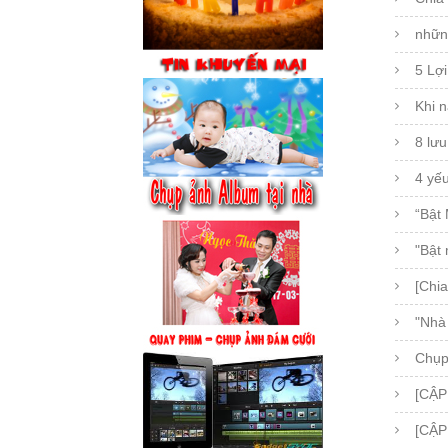
nhữn
5 Lợi
Khi n
8 lưu
4 yế
“Bật 
"Bật
[Chia
"Nhà 
Chụp
[CẬP
[CẬP