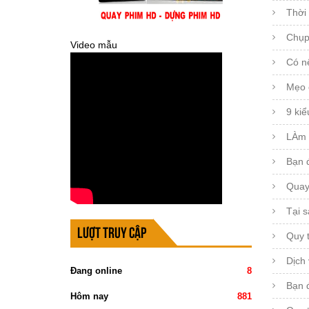
Thời
Chụp
Video mẫu
Có n
Mẹo 
9 kiể
LÀm s
Bạn 
Quay
Tại s
Lượt truy cập
Quy 
Dịch 
Đang online
8
Bạn đ
Hôm nay
881