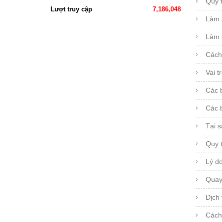
Quy 
Lượt truy cập
7,186,048
Làm 
Làm 
Cách 
Vai t
Các b
Các b
Tại 
Quy 
Lý d
Quay 
Dịch
Cách