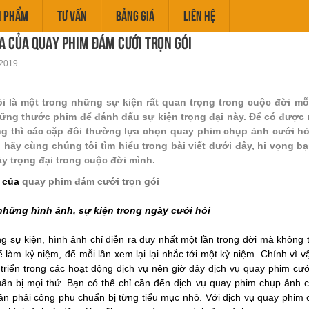
N PHẨM
TƯ VẤN
BẢNG GIÁ
LIÊN HỆ
a của quay phim đám cưới trọn gói
2019
i là một trong những sự kiện rất quan trọng trong cuộc đời mỗ
ững thước phim để đánh dấu sự kiện trọng đại này. Để có đượ
g thì các cặp đôi thường lựa chọn quay phim chụp ảnh cưới hỏi
i hãy cùng chúng tôi tìm hiểu trong bài viết dưới đây, hi vọng 
y trọng đại trong cuộc đời mình.
a của
quay phim đám cưới trọn gói
 những hình ảnh, sự kiện trong ngày cưới hỏi
 sự kiện, hình ảnh chỉ diễn ra duy nhất một lần trong đời mà không t
để làm kỷ niệm, để mỗi lần xem lại lại nhắc tới một kỷ niệm. Chính vì 
triển trong các hoạt động dịch vụ nên giờ đây dịch vụ quay phim cướ
ẩn bị mọi thứ. Bạn có thể chỉ cần đến dịch vụ quay phim chụp ảnh cư
n phải công phu chuẩn bị từng tiểu mục nhỏ. Với dịch vụ quay phim cư