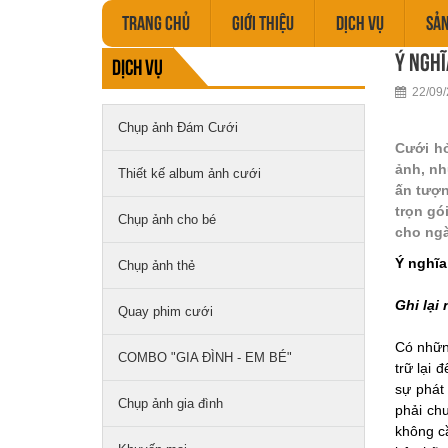
TRANG CHỦ
GIỚI THIỆU
DỊCH VỤ
SẢ
Ý nghĩ
Dịch vụ
22/09/
Chụp ảnh Đám Cưới
Cưới hỏ
ảnh, nh
Thiết kế album ảnh cưới
ấn tượn
trọn gó
Chụp ảnh cho bé
cho ngà
Ý nghĩ
Chụp ảnh thẻ
Ghi lại
Quay phim cưới
Có những
COMBO "GIA ĐÌNH - EM BÉ"
trữ lại 
sự phát 
Chụp ảnh gia đình
phải chu
không cầ