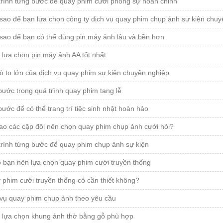
trình từng bước để quay phim cưới phóng sự hoàn chỉnh
sao để bạn lựa chọn công ty dịch vụ quay phim chụp ảnh sự kiện chuy
sao để bạn có thể dùng pin máy ảnh lâu và bền hơn
lựa chọn pin máy ảnh AA tốt nhất
rò to lớn của dịch vụ quay phim sự kiện chuyên nghiệp
ước trong quá trình quay phim tang lễ
ước để có thể trang trí tiệc sinh nhật hoàn hảo
sao các cặp đôi nên chọn quay phim chụp ảnh cưới hỏi?
trình từng bước để quay phim chụp ảnh sự kiện
o bạn nên lựa chọn quay phim cưới truyền thống
phim cưới truyền thống có cần thiết không?
 vụ quay phim chụp ảnh theo yêu cầu
 lựa chọn khung ảnh thờ bằng gỗ phù hợp