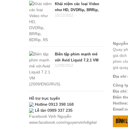
Khái niệm các loại Video
như HD, DVDRip, BRRip,
15/12/2012
BDRip, R5
Nguyễn 
Quay phi
Biên tập phim mạnh mẽ
giá dịc
với Avid Liquid 7.2.1 VM
phim chụ
12/08/2012
(2009/ENG/RUS)
giá quay
Địa chỉ
Công ty
Địa chỉ
Điện th
Hỗ trợ trực tuyến
Hotline
Hotline 0913 398 168
Email:
Lễ tân 0989 337 235
Facebook Vịnh Nguyễn
Bình 
www.facebook.com/nguyenvinhdigital