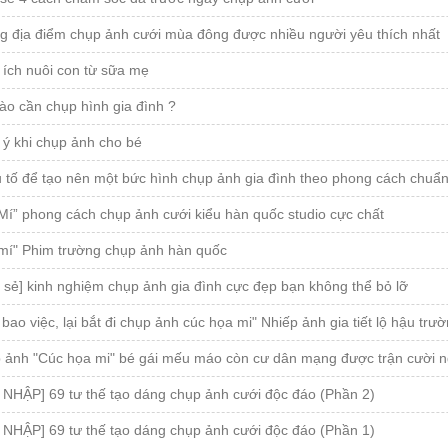
g địa điểm chụp ảnh cưới mùa đông được nhiều người yêu thích nhất
 ích nuôi con từ sữa mẹ
ào cần chụp hình gia đình ?
 ý khi chụp ảnh cho bé
u tố để tạo nên một bức hình chụp ảnh gia đình theo phong cách chu
Mí” phong cách chụp ảnh cưới kiểu hàn quốc studio cực chất
 mí" Phim trường chụp ảnh hàn quốc
 sẻ] kinh nghiệm chụp ảnh gia đình cực đẹp bạn không thể bỏ lỡ
bao việc, lại bắt đi chụp ảnh cúc họa mi" Nhiếp ảnh gia tiết lộ hậu tr
 ảnh "Cúc họa mi" bé gái mếu máo còn cư dân mạng được trận cười n
 NHẬP] 69 tư thế tạo dáng chụp ảnh cưới độc đáo (Phần 2)
 NHẬP] 69 tư thế tạo dáng chụp ảnh cưới độc đáo (Phần 1)