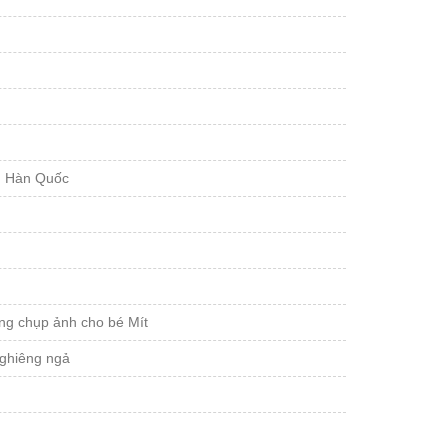
ẩn Hàn Quốc
ường chụp ảnh cho bé Mít
ghiêng ngả