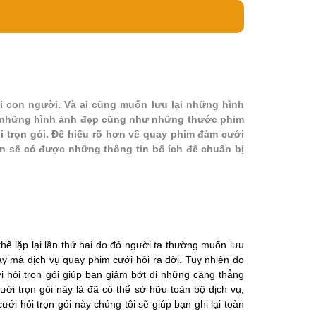
i con người. Và ai cũng muốn lưu lại những hình
c những hình ảnh đẹp cũng như những thước phim
 trọn gói. Để hiểu rõ hơn về quay phim đám cưới
bạn sẽ có được những thông tin bổ ích để chuẩn bị
hể lặp lại lần thứ hai do đó người ta thường muốn lưu
vậy mà dịch vụ quay phim cưới hỏi ra đời. Tuy nhiên do
i hỏi trọn gói giúp bạn giảm bớt đi những căng thẳng
ới trọn gói này là đã có thể sở hữu toàn bộ dịch vụ,
ới hỏi trọn gói này chúng tôi sẽ giúp bạn ghi lại toàn