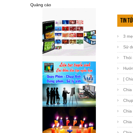
Quảng cáo
Tin tứ
3 mẹo
Sử d
Thói
Hướn
[ Chi
Chia 
Chụp
Chia 
Chia
Chia