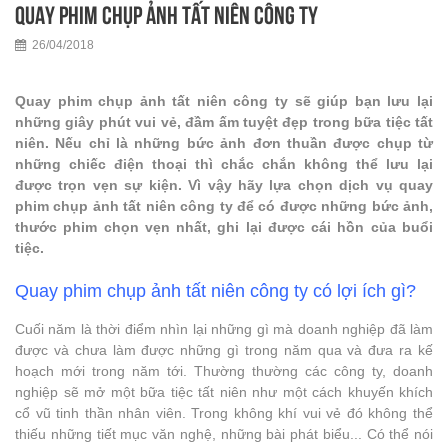
Quay phim chụp ảnh Tất niên công ty
26/04/2018
Quay phim chụp ảnh tất niên công ty sẽ giúp bạn lưu lại
những giây phút vui vẻ, đầm ấm tuyệt đẹp trong bữa tiệc tất
niên. Nếu chỉ là những bức ảnh đơn thuần được chụp từ
những chiếc điện thoại thì chắc chắn không thể lưu lại
được trọn vẹn sự kiện. Vì vậy hãy lựa chọn dịch vụ quay
phim chụp ảnh tất niên công ty để có được những bức ảnh,
thước phim chọn vẹn nhất, ghi lại được cái hồn của buổi
tiệc.
Quay phim chụp ảnh tất niên công ty có lợi ích gì?
Cuối năm là thời điểm nhìn lại những gì mà doanh nghiệp đã làm
được và chưa làm được những gì trong năm qua và đưa ra kế
hoạch mới trong năm tới. Thường thường các công ty, doanh
nghiệp sẽ mở một bữa tiệc tất niên như một cách khuyến khích
cổ vũ tinh thần nhân viên. Trong không khí vui vẻ đó không thể
thiếu những tiết mục văn nghệ, những bài phát biểu... Có thể nói