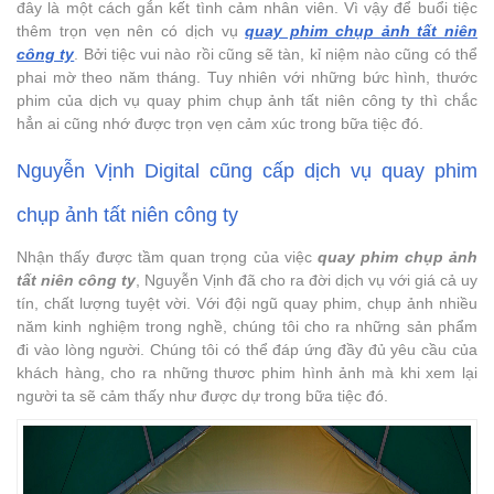
đây là một cách gắn kết tình cảm nhân viên. Vì vậy để buổi tiệc
thêm trọn vẹn nên có dịch vụ
quay phim chụp ảnh tất niên
công ty
. Bởi tiệc vui nào rồi cũng sẽ tàn, kỉ niệm nào cũng có thể
phai mờ theo năm tháng. Tuy nhiên với những bức hình, thước
phim của dịch vụ quay phim chụp ảnh tất niên công ty thì chắc
hẳn ai cũng nhớ được trọn vẹn cảm xúc trong bữa tiệc đó.
Nguyễn Vịnh Digital cũng cấp dịch vụ quay phim
chụp ảnh tất niên công ty
Nhận thấy được tầm quan trọng của việc
quay phim chụp ảnh
tất niên công ty
, Nguyễn Vịnh đã cho ra đời dịch vụ với giá cả uy
tín, chất lượng tuyệt vời. Với đội ngũ quay phim, chụp ảnh nhiều
năm kinh nghiệm trong nghề, chúng tôi cho ra những sản phẩm
đi vào lòng người. Chúng tôi có thể đáp ứng đầy đủ yêu cầu của
khách hàng, cho ra những thươc phim hình ảnh mà khi xem lại
người ta sẽ cảm thấy như được dự trong bữa tiệc đó.