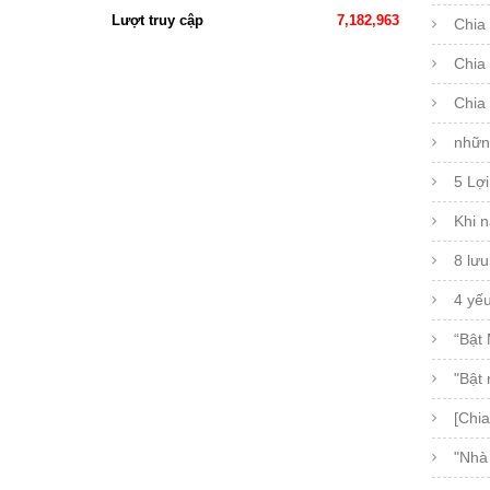
Lượt truy cập
7,182,963
Chia 
Chia
Chia
nhữn
5 Lợi
Khi n
8 lưu
4 yế
“Bật 
"Bật
[Chia
"Nhà 