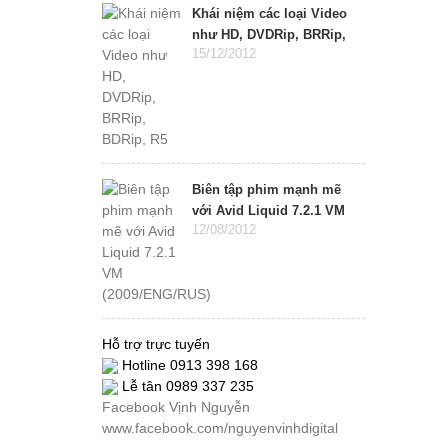
Khái niệm các loại Video
như HD, DVDRip, BRRip,
15/12/2012
BDRip, R5
Biên tập phim mạnh mẽ
với Avid Liquid 7.2.1 VM
12/08/2012
(2009/ENG/RUS)
Hỗ trợ trực tuyến
Hotline 0913 398 168
Lễ tân 0989 337 235
Facebook Vịnh Nguyễn
www.facebook.com/nguyenvinhdigital