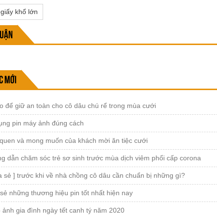
 giấy khổ lớn
luận
c mới
 để giữ an toàn cho cô dâu chú rể trong mùa cưới
ụng pin máy ảnh đúng cách
 quen và mong muốn của khách mời ăn tiệc cưới
g dẫn chăm sóc trẻ sơ sinh trước mùa dịch viêm phổi cấp corona
a sẻ ] trước khi về nhà chồng cô dâu cần chuẩn bị những gì?
sẻ những thương hiệu pin tốt nhất hiện nay
 ảnh gia đình ngày tết canh tý năm 2020