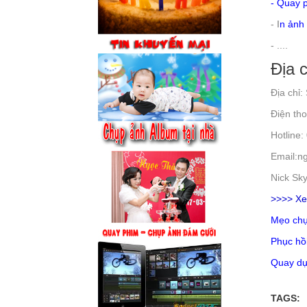
-
Quay p
-
I
n ảnh 
- ....
Địa c
Địa chỉ:
Điện tho
Hotline:
Email:n
Nick Sky
>>>> Xe
Mẹo chụ
Phục hồi
Quay dự
TAGS: