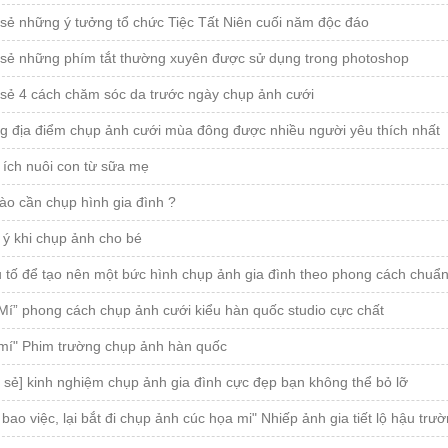
sẻ những ý tưởng tổ chức Tiệc Tất Niên cuối năm độc đáo
 sẻ những phím tắt thường xuyên được sử dụng trong photoshop
 sẻ 4 cách chăm sóc da trước ngày chụp ảnh cưới
g địa điểm chụp ảnh cưới mùa đông được nhiều người yêu thích nhất
 ích nuôi con từ sữa mẹ
ào cần chụp hình gia đình ?
 ý khi chụp ảnh cho bé
u tố để tạo nên một bức hình chụp ảnh gia đình theo phong cách chu
Mí” phong cách chụp ảnh cưới kiểu hàn quốc studio cực chất
 mí" Phim trường chụp ảnh hàn quốc
 sẻ] kinh nghiệm chụp ảnh gia đình cực đẹp bạn không thể bỏ lỡ
bao việc, lại bắt đi chụp ảnh cúc họa mi" Nhiếp ảnh gia tiết lộ hậu tr