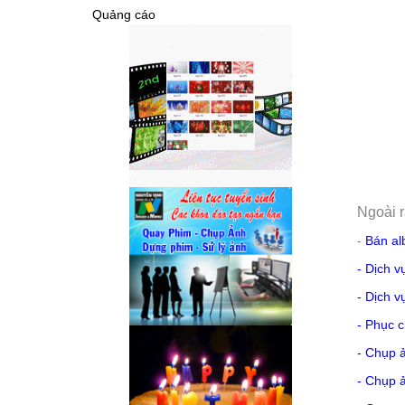
Quảng cáo
Ngoài r
-
Bán al
-
Dịch v
-
Dịch v
-
Phục c
-
Chụp ả
-
Chụp ả