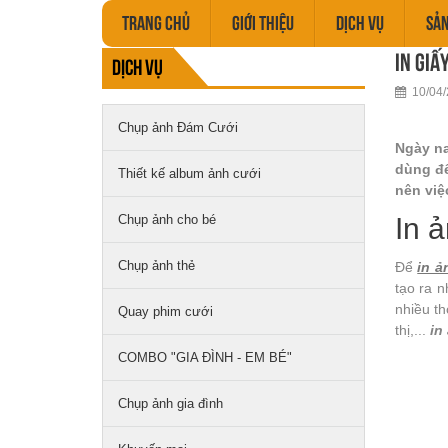
TRANG CHỦ
GIỚI THIỆU
DỊCH VỤ
SẢ
In giấ
Dịch vụ
10/04/
Chụp ảnh Đám Cưới
Ngày na
dùng để
Thiết kế album ảnh cưới
nên việ
Chụp ảnh cho bé
In 
Chụp ảnh thẻ
Để
in ả
tạo ra n
nhiều th
Quay phim cưới
thị,...
in
COMBO "GIA ĐÌNH - EM BÉ"
Chụp ảnh gia đình