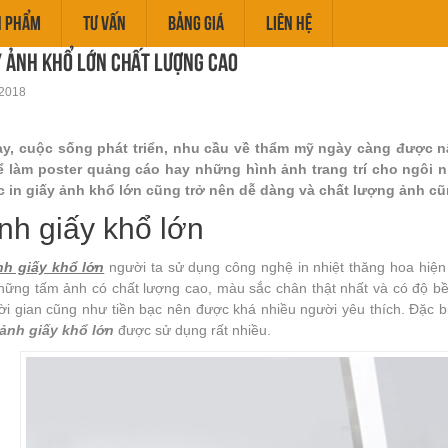
N PHẨM
TƯ VẤN
BẢNG GIÁ
LIÊN HỆ
y ảnh khổ lớn chất lượng cao
2018
y, cuộc sống phát triển, nhu cầu về thẩm mỹ ngày càng được nâ
 làm poster quảng cáo hay những hình ảnh trang trí cho ngôi n
c in giấy ảnh khổ lớn cũng trở nên dễ dàng và chất lượng ảnh cũ
ảnh giấy khổ lớn
nh giấy khổ lớn
người ta sử dụng công nghệ in nhiệt thăng hoa hiệ
hững tấm ảnh có chất lượng cao, màu sắc chân thật nhất và có độ bền
ời gian cũng như tiền bạc nên được khá nhiều người yêu thích. Đặc biệt
 ảnh giấy khổ lớn
được sử dụng rất nhiều.