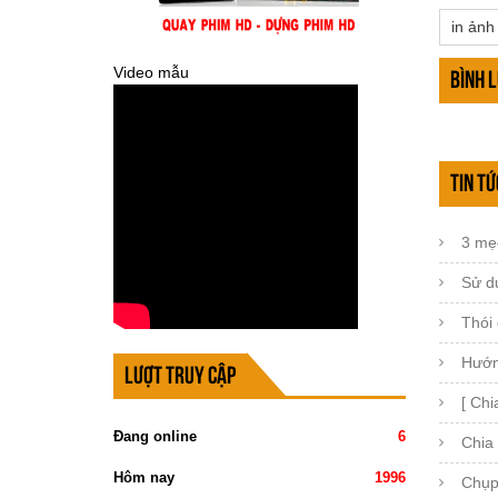
in ảnh
Video mẫu
Bình 
Tin tứ
3 mẹo
Sử d
Thói
Hướn
Lượt truy cập
[ Chi
Đang online
6
Chia 
Hôm nay
1996
Chụp