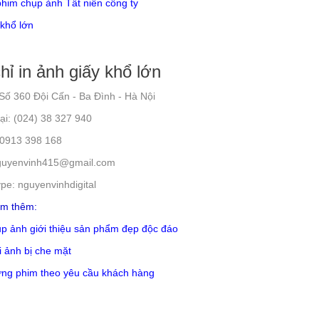
him chụp ảnh Tất niên công ty
khổ lớn
hỉ in ảnh giấy khổ lớn
 Số 360 Đội Cấn - Ba Đình - Hà Nội
ại: (024) 38 327 940
 0913 398 168
guyenvinh415@gmail.com
pe: nguyenvinhdigital
m thêm:
p ảnh giới thiệu sản phẩm đẹp độc đáo
 ảnh bị che mặt
ng phim theo yêu cầu khách hàng