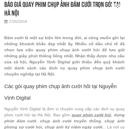
Báo giá quay phim chụp ảnh đám cưới trọn gói tại
Hà Nội
27/02/2018
Đám cưới là một sự kiện lớn trong đời, ai cũng muốn ghi lại
những khoảnh khắc đẹp nhất ấy. Nhiều cô dâu chú rể đã
chọn lựa việc quay phim chụp ảnh cưới hỏi để lưu giữ
những giây phút thiêng liêng nhất. Nhận thấy được nhu cầu
của xã hội, Nguyễn Vịnh Digital giới thiệu đến quý khách
một danh sách các dịch vụ quay phim chụp ảnh cưới
chuyên nghiệp tại Hà Nội.
Các gói quay phim chụp ảnh cưới hỏi tại Nguyễn
Vịnh Digital
Nguyễn Vịnh Digital là đơn vị chuyên cung cấp các dịch vụ quay
phim cưới hỏi tại Hà Nội. Bao gồm
quay phim cưới hỏi
,
dựng
phim đám cưới
,
chụp ảnh cưới truyền thống
,
chụp ảnh
phóng sự cưới hỏi, chụp ảnh kỷ niệm ngày cưới.
.. Là nơi uy